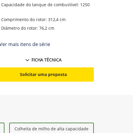
Capacidade do tanque de combustível: 1250
Capacidade
L
Comprimento do rotor: 312,4 cm
Compriment
Diâmetro do rotor: 76,2 cm
Diâmetro d
Ver mais itens de série
+ Ver mais i
FICHA TÉCNICA
Solicitar uma proposta
S
Colheita de milho de alta capacidade