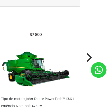
S7 800
Next
Tipo de motor: John Deere PowerTech™13,6 L
Tipo de mo
Potência Nominal: 473 cv
Potência N