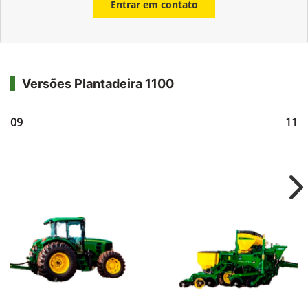
Entrar em contato
Versões Plantadeira 1100
1109
111
Ne