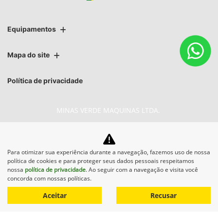
Equipamentos
Mapa do site
Política de privacidade
MINAS VERDE MAQUINAS LTDA.
CNPJ: 02.541.934/0012-19
Para otimizar sua experiência durante a navegação, fazemos uso de nossa
política de cookies e para proteger seus dados pessoais respeitamos
nossa
política de privacidade
. Ao seguir com a navegação e visita você
No trânsito, enxergar o outro
concorda com nossas políticas.
salva vidas.
Aceitar
Recusar
Desenvolvido pela DEALERSPACE ® Direitos Reservados.