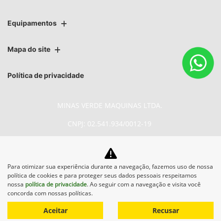
Equipamentos
Mapa do site
Política de privacidade
MINAS VERDE MAQUINAS LTDA.
CNPJ: 02.541.934/0012-19
Para otimizar sua experiência durante a navegação, fazemos uso de nossa
No trânsito, enxergar o outro
política de cookies e para proteger seus dados pessoais respeitamos
salva vidas.
nossa
política de privacidade
. Ao seguir com a navegação e visita você
concorda com nossas políticas.
Aceitar
Recusar
Desenvolvido pela DEALERSPACE ® Direitos Reservados.