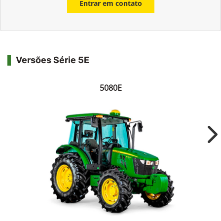
Entrar em contato
Versões Série 5E
5080E
Ne