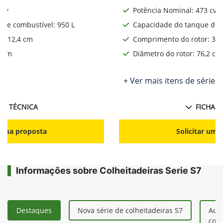
 cv
Potência Nominal: 473 cv
de combustível: 950 L
Capacidade do tanque de c
: 312,4 cm
Comprimento do rotor: 312
2 cm
Diâmetro do rotor: 76,2 cm
ie
+ Ver mais itens de série
HA TÉCNICA
FICHA T
r uma proposta
Solicitar uma
Informações sobre Colheitadeiras Serie S7
Destaques
Nova série de colheitadeiras S7
Aum
colh