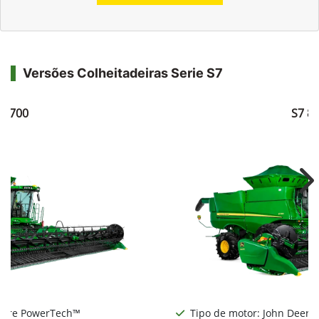
Versões Colheitadeiras Serie S7
7 700
S7 8
Ne
Deere PowerTech™
Tipo de motor: John Deere