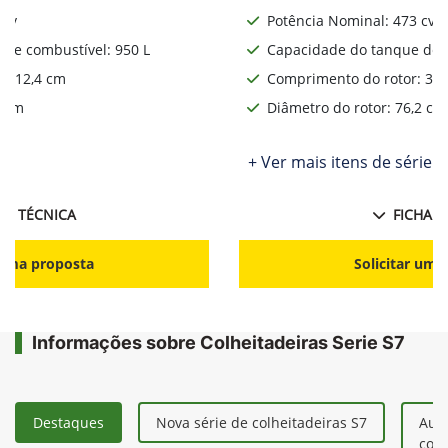
 cv
Potência Nominal: 473 cv
de combustível: 950 L
Capacidade do tanque de c
: 312,4 cm
Comprimento do rotor: 312
2 cm
Diâmetro do rotor: 76,2 cm
ie
+ Ver mais itens de série
HA TÉCNICA
FICHA T
r uma proposta
Solicitar uma
Informações sobre Colheitadeiras Serie S7
Destaques
Nova série de colheitadeiras S7
Aum
colh