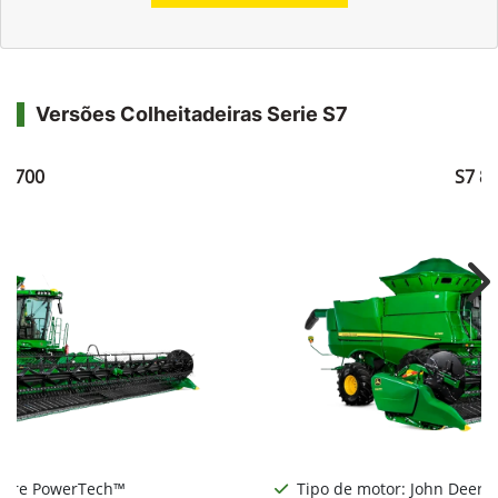
Versões Colheitadeiras Serie S7
7 700
S7 8
Ne
Deere PowerTech™
Tipo de motor: John Deere