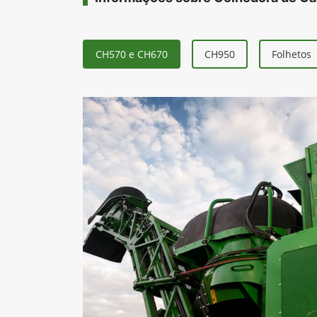
CH570 e CH670
CH950
Folhetos