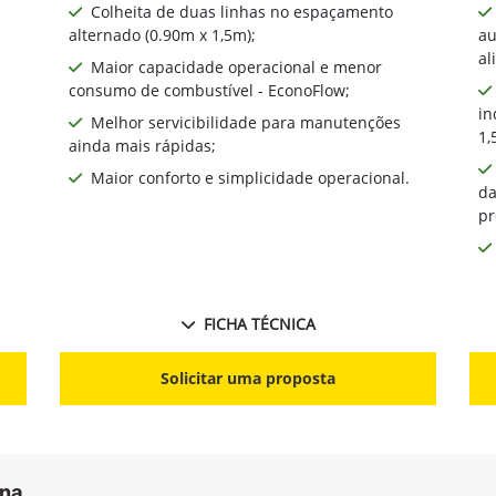
Colheita de duas linhas no espaçamento
alternado (0.90m x 1,5m);
au
al
Maior capacidade operacional e menor
consumo de combustível - EconoFlow;
in
Melhor servicibilidade para manutenções
1,
ainda mais rápidas;
Maior conforto e simplicidade operacional.
da
pr
FICHA TÉCNICA
Solicitar uma proposta
ana