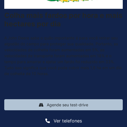
Colha mais fardos por hora e mais
hectares por dia
A John Deere sabe o quão importante é para você retirar seu
algodão do campo para proteger sua qualidade. Portanto, as
velocidades de colheita foram aumentadas em 5%, as
velocidades de transporte foram aumentadas em 18% e o
tempo para amarrar e ejetar um fardo foi reduzido em 33%.
Tudo isso significa que você pode cobrir mais 1,6 ha em um dia
de colheita de 10 horas.
Agende seu test-drive
Ver telefones