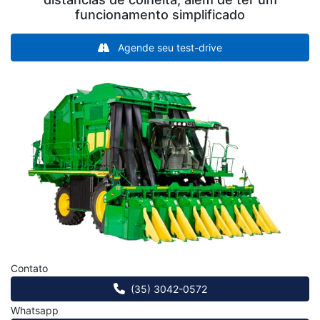
funcionamento simplificado
Agende seu test-drive
Anterior
Próx
Contato
(35) 3042-0572
Whatsapp