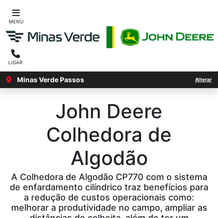
MENU
LIGAR
Minas Verde Passos
Alterar
John Deere
Colhedora de
Algodão
A Colhedora de Algodão CP770 com o sistema
de enfardamento cilíndrico traz benefícios para
a redução de custos operacionais como:
melhorar a produtividade no campo, ampliar as
distâncias de colheita, além de ter um