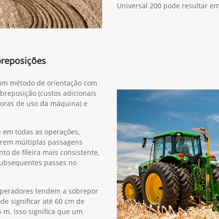
Universal 200 pode resultar e
breposições
r um método de orientação com
obreposição (custos adicionais
horas de uso da máquina) e
e em todas as operações,
erem múltiplas passagens
o de fileira mais consistente,
subsequentes passes no
operadores tendem a sobrepor
de significar até 60 cm de
m. Isso significa que um