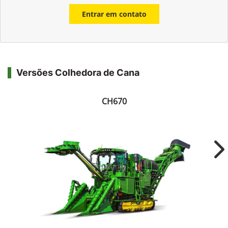
Entrar em contato
Versões Colhedora de Cana
CH670
Ne