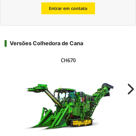
Entrar em contato
Versões Colhedora de Cana
CH670
Ne