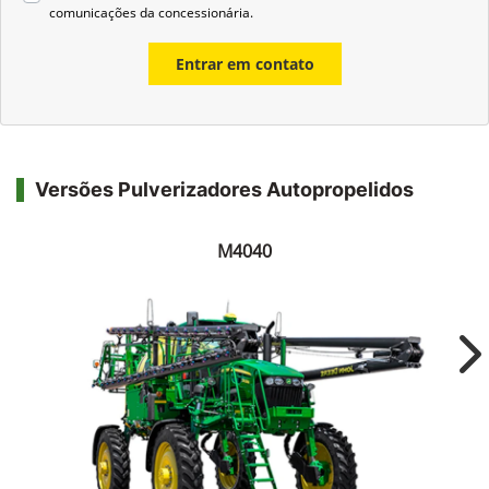
comunicações da concessionária.
Entrar em contato
Versões Pulverizadores Autopropelidos
M4040
Ne