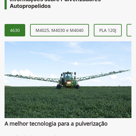
Autopropelidos
4630
M4025, M4030 e M4040
PLA 120J
P
A melhor tecnologia para a pulverização