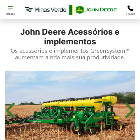
menu
LIGAR
John Deere
Acessórios e
implementos
Os acessórios e implementos GreenSystem™
aumentam ainda mais sua produtividade.​
Anterior
Próx