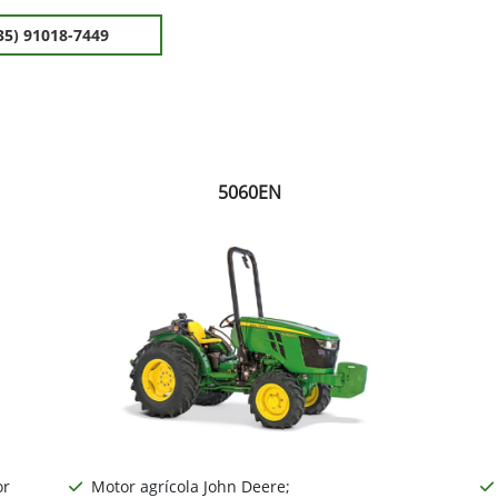
35) 91018-7449
5060EN
or
Motor agrícola John Deere;