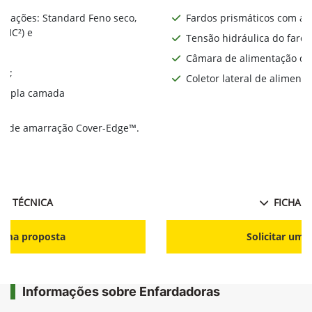
gurações: Standard Feno seco,
Fardos prismáticos com al
 HC²) e
Tensão hidráulica do fardo
Câmara de alimentação de
RO;
Coletor lateral de alimenta
 tripla camada
e de amarração Cover-Edge™.
ie
HA TÉCNICA
FICHA T
r uma proposta
Solicitar uma
Informações sobre Enfardadoras