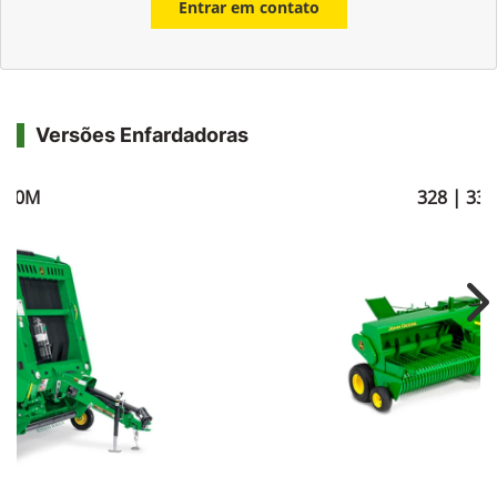
Entrar em contato
Versões Enfardadoras
560M
328 | 338
Ne