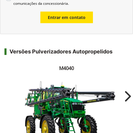
comunicações da concessionária.
Entrar em contato
Versões Pulverizadores Autopropelidos
M4040
Ne