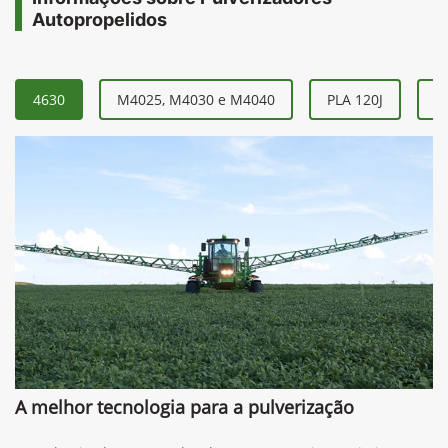
Autopropelidos
4630
M4025, M4030 e M4040
PLA 120J
P
A melhor tecnologia para a pulverização