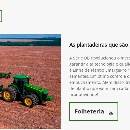
As plantadeiras que são
A Série DB revolucionou o mer
garantir alta tecnologia e qua
à Linha de Plantio EmergePro™
sementes, um ótimo controle 
embuchamento. Além disso, tra
de plantio que valorizam cad
produtividade!
Folheteria