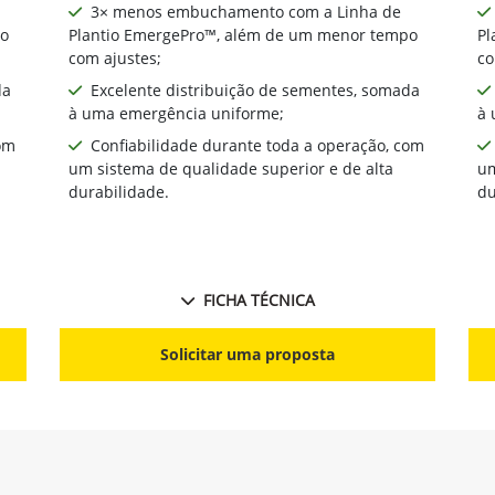
3× menos embuchamento com a Linha de
po
Plantio EmergePro™, além de um menor tempo
Pl
com ajustes;
co
da
Excelente distribuição de sementes, somada
à uma emergência uniforme;
à 
om
Confiabilidade durante toda a operação, com
um sistema de qualidade superior e de alta
um
durabilidade.
du
FICHA TÉCNICA
Solicitar uma proposta