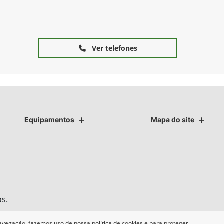
Ver telefones
Equipamentos
Mapa do site
as.
avegação, fazemos uso de nossa política de cookies e para proteger