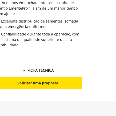
3× menos 
3× menos embuchamento com a Linha de
Plantio Emer
antio EmergePro™, além de um menor tempo
com ajustes;
m ajustes;
Excelente 
Excelente distribuição de sementes, somada
à uma emergê
uma emergência uniforme;
Confiabili
Confiabilidade durante toda a operação, com
um sistema de
 sistema de qualidade superior e de alta
durabilidade.
rabilidade.
FICHA TÉCNICA
S
Solicitar uma proposta