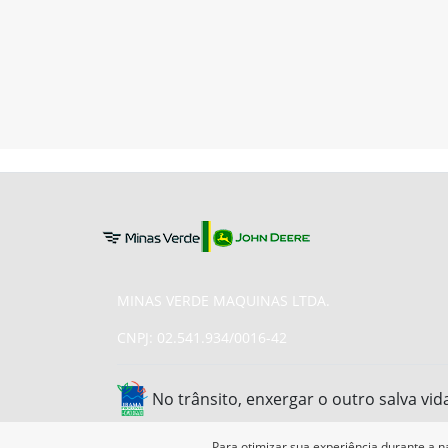
MINAS VERDE MAQUINAS LTDA.
CNPJ: 02.541.934/0016-42
No trânsito, enxergar o outro salva vid
Para otimizar sua experiência durante a n