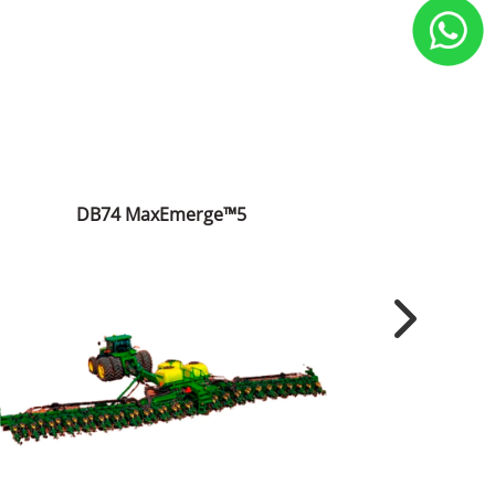
DB74 MaxEmerge™5
Next