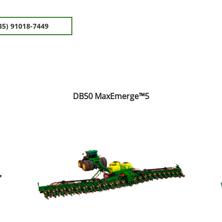
35) 91018-7449
DB50 MaxEmerge™5