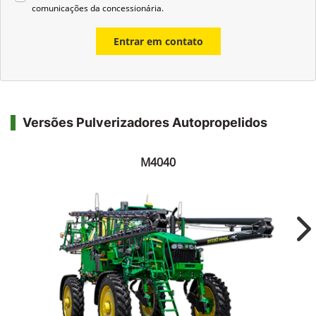
comunicações da concessionária.
Entrar em contato
Versões Pulverizadores Autopropelidos
M4040
Ne