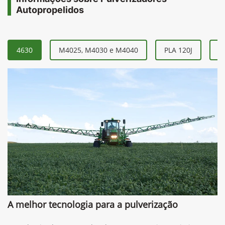
Autopropelidos
4630
M4025, M4030 e M4040
PLA 120J
P
A melhor tecnologia para a pulverização