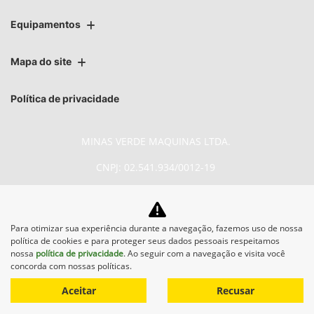
Equipamentos
Mapa do site
Política de privacidade
MINAS VERDE MAQUINAS LTDA.
CNPJ: 02.541.934/0012-19
Para otimizar sua experiência durante a navegação, fazemos uso de nossa
No trânsito, enxergar o outro
política de cookies e para proteger seus dados pessoais respeitamos
salva vidas.
nossa
política de privacidade
. Ao seguir com a navegação e visita você
concorda com nossas políticas.
Aceitar
Recusar
Desenvolvido pela DEALERSPACE ® Direitos Reservados.