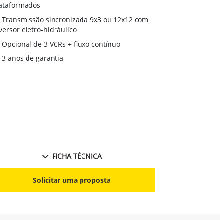
desempenho 
ataformados
Transmissã
Transmissão sincronizada 9x3 ou 12x12 com
reversor eletr
versor eletro-hidráulico
Monitor Ge
Opcional de 3 VCRs + fluxo contínuo
3 anos de 
3 anos de garantia
FICHA TÉCNICA
S
Solicitar uma proposta