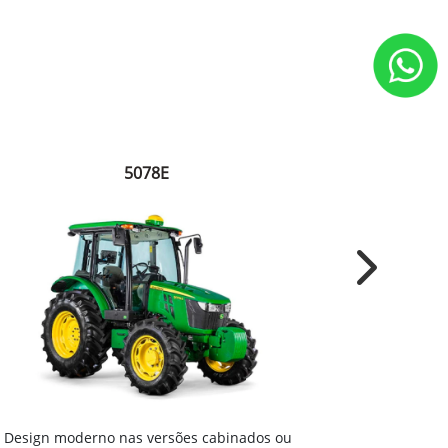
5078E
Next
Motor agríc
Design moderno nas versões cabinados ou