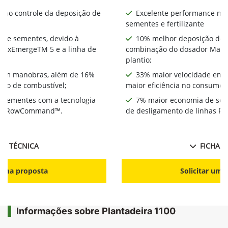
 no controle da deposição de
Excelente performance no 
sementes e fertilizante
 de sementes, devido à
10% melhor deposição de 
MaxEmergeTM 5 e a linha de
combinação do dosador MaxE
plantio;
 em manobras, além de 16%
33% maior velocidade em 
umo de combustível;
maior eficiência no consumo 
 sementes com a tecnologia
7% maior economia de sem
has RowCommand™.
de desligamento de linhas
HA TÉCNICA
FICHA T
r uma proposta
Solicitar uma
Informações sobre Plantadeira 1100