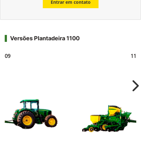
Entrar em contato
Versões Plantadeira 1100
1109
111
Ne