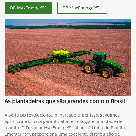
DB MaxEmerge™5
DB MaxEmerge™5e
As plantadeiras que são grandes como o Brasil
A Série DB revolucionou o mercado e, por isso, seguimos
aprimorando para garantir alta tecnologia e qualidade de
plantio. O Dosador MaxEmerge™ , aliado à Linha de Plantio
EmergePro™, proporciona uma excelente distribuição de