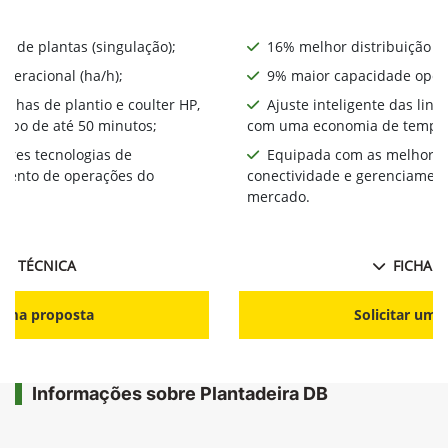
o de plantas (singulação);
16% melhor distribuição de
peracional (ha/h);
9% maior capacidade opera
linhas de plantio e coulter HP,
Ajuste inteligente das linh
mpo de até 50 minutos;
com uma economia de tempo 
ores tecnologias de
Equipada com as melhores
amento de operações do
conectividade e gerenciamen
mercado.
HA TÉCNICA
FICHA T
r uma proposta
Solicitar uma
Informações sobre Plantadeira DB