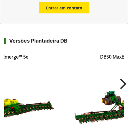
Entrar em contato
Versões Plantadeira DB
xEmerge™ 5e
DB50 MaxEm
Ne