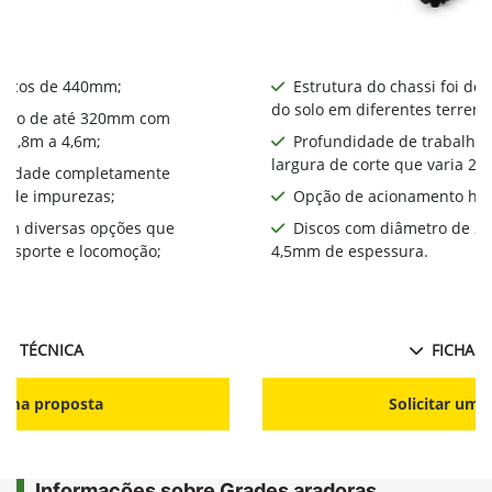
iscos de 440mm​;
Estrutura do chassi foi de
do solo em diferentes terreno
alho de até 320mm com
a 3,8m a 4,6m;
Profundidade de trabalho
largura de corte que varia 2,
bilidade completamente
a de impurezas;
Opção de acionamento hid
com diversas opções que
Discos com diâmetro de 2
ansporte e locomoção;
4,5mm de espessura.
HA TÉCNICA
FICHA T
r uma proposta
Solicitar uma
Informações sobre Grades aradoras,