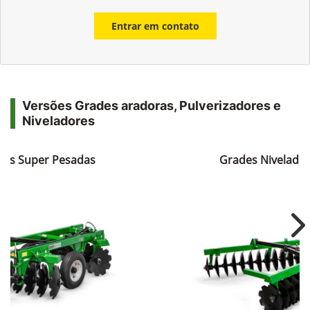
Entrar em contato
Versões Grades aradoras, Pulverizadores e
Niveladores
ras Super Pesadas
Grades Nivelador
Ne