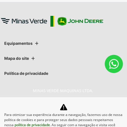
Equipamentos
Mapa do site
Política de privacidade
MINAS VERDE MAQUINAS LTDA.
CNPJ: 02.541.934/0001-66
Para otimizar sua experiência durante a navegação, fazemos uso de nossa
política de cookies e para proteger seus dados pessoais respeitamos
nossa
política de privacidade
. Ao seguir com a navegação e visita você
No trânsito, enxergar o outro