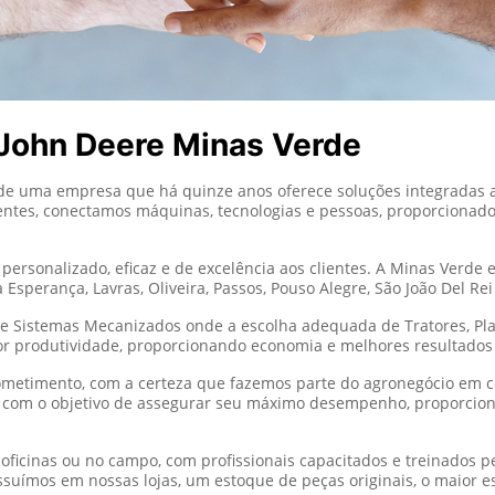
 John Deere Minas Verde
 de uma empresa que há quinze anos oferece soluções integradas a
entes, conectamos máquinas, tecnologias e pessoas, proporcionado 
rsonalizado, eficaz e de excelência aos clientes. A Minas Verde 
a Esperança, Lavras, Oliveira, Passos, Pouso Alegre, São João Del Rei
e Sistemas Mecanizados onde a escolha adequada de Tratores, Plan
or produtividade, proporcionando economia e melhores resultados 
etimento, com a certeza que fazemos parte do agronegócio em c
com o objetivo de assegurar seu máximo desempenho, proporciona
ficinas ou no campo, com profissionais capacitados e treinados pe
ossuímos em nossas lojas, um estoque de peças originais, o maior