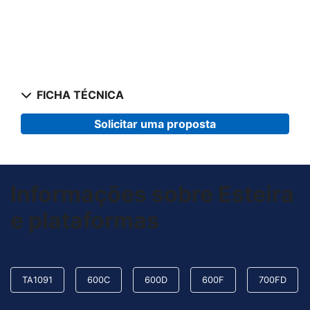
FICHA TÉCNICA
Solicitar uma proposta
Informações sobre Esteira
e plataformas
TA1091
600C
600D
600F
700FD