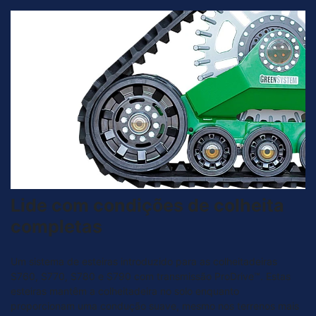
Lide com condições de colheita
completas
Um sistema de esteiras introduzido para as colheitadeiras
S760, S770, S780 e S790 com transmissão ProDrive™. Estas
esteiras mantêm a colheitadeira no solo enquanto
proporcionam uma condução suave, mesmo nos terrenos mais