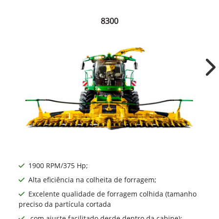
8300
Ne
1900 RPM/375 Hp;
Alta eficiência na colheita de forragem;
Excelente qualidade de forragem colhida (tamanho
preciso da partícula cortada
com ajuste facilitado desde dentro da cabine);