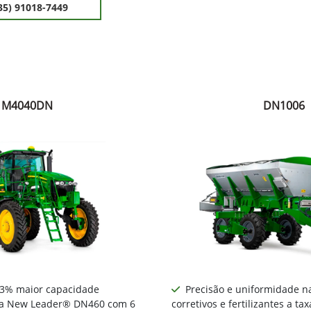
35) 91018-7449
M4040DN
DN1006
13% maior capacidade
Precisão e uniformidade na
ixa New Leader® DN460 com 6
corretivos e fertilizantes a tax