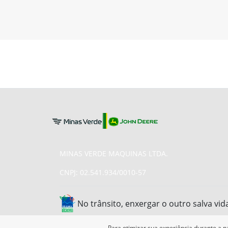
MINAS VERDE MAQUINAS LTDA.
CNPJ: 02.541.934/0010-57
No trânsito, enxergar o outro salva vid
Para otimizar sua experiência durante a n