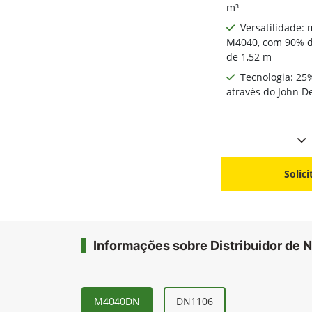
m³
Versatilidade:
M4040, com 90% de
de 1,52 m
Tecnologia: 25
através do John 
Solic
Informações sobre Distribuidor de N
M4040DN
DN1106