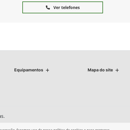
Ver telefones
Equipamentos
Mapa do site
as.
avegação, fazemos uso de nossa política de cookies e para proteger