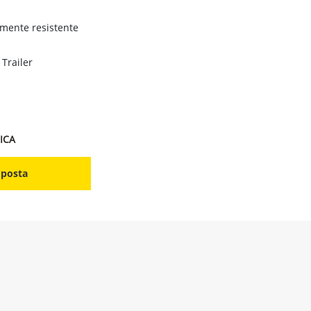
amente resistente
 Trailer
ICA
oposta