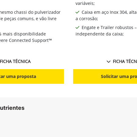
variáveis;
 mesmo chassi do pulverizador
Caixa em aço Inox 304, alt
 peças comuns, e vão livre
a corrosão;
Engate e Trailer robustos –
% mais disponibilidade
independente da caixa;
Deere Connected Support™
FICHA TÉCNICA
FICHA TÉCN
itar uma proposta
Solicitar uma pr
utrientes