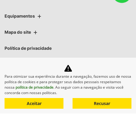
Equipamentos
Mapa do site
Política de privacidade
MINAS VERDE MAQUINAS LTDA.
Para otimizar sua experiência durante a navegação, fazemos uso de nossa
CNPJ: 02.541.934/0013-08
política de cookies e para proteger seus dados pessoais respeitamos
nossa
política de privacidade
. Ao seguir com a navegação e visita você
concorda com nossas políticas.
Aceitar
Recusar
No trânsito, enxergar o outro
salva vidas.
Desenvolvido pela DEALERSPACE ® Direitos Reservados.