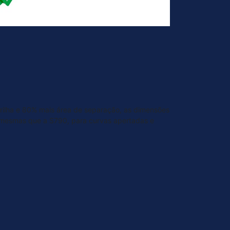
ilha e 80% mais área de separação, as dimensões
s mesmas que a S790, para curvas apertadas e