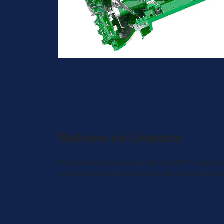
Sistema de Limpeza
Novo Sistema de peneiras oferece 36%1 mais área
colocar o grão limpo no tanque nas condições mais