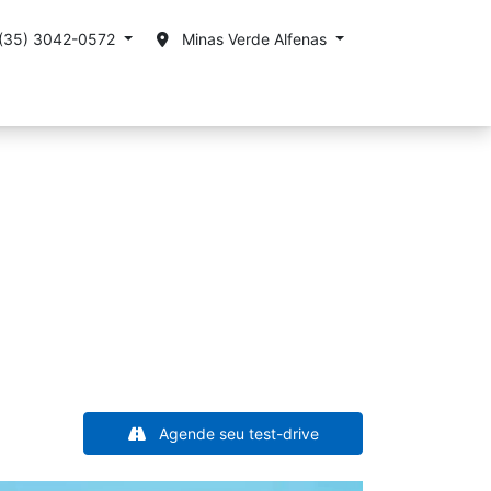
(35) 3042-0572
Minas Verde Alfenas
ssa empresa
Nossas Lojas
Agende seu test-drive