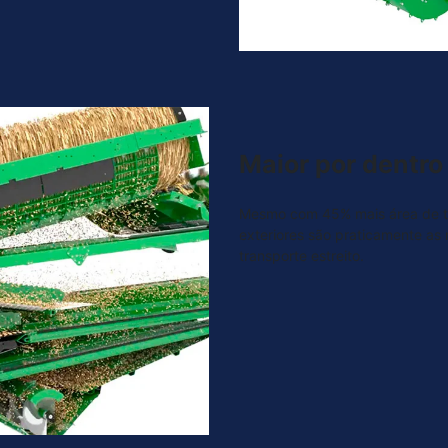
Maior por dentro
Mesmo com 45% mais área de tr
exteriores são praticamente a
transporte estreito.