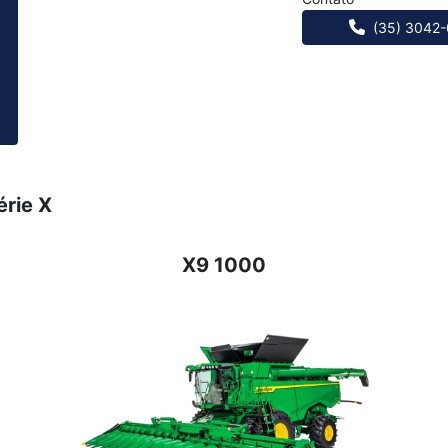
(35) 3042
érie X
X9 1000