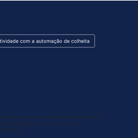
tividade com a automação de colheita
s de diâmetro com uma área de debulha aumentada
ão de 80%1 para uma melhor debulha e
de volume.