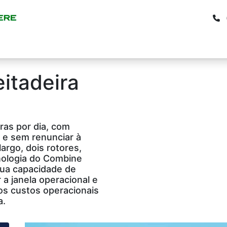
s
Financiamento
Blog
No
itadeira
ras por dia, com
 e sem renunciar à
argo, dois rotores,
nologia do Combine
sua capacidade de
 a janela operacional e
os custos operacionais
a.