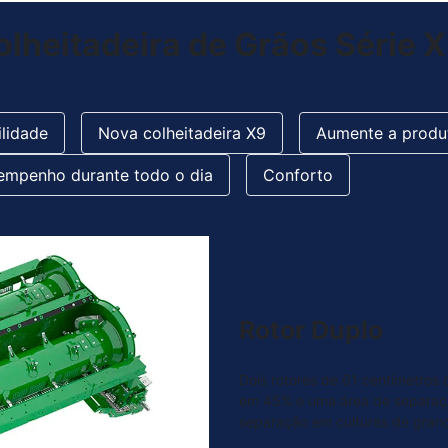
lheitadeira de Grãos Série X
ilidade
Nova colheitadeira X9
Aumente a produ
empenho durante todo o dia
Conforto
Rotor Duplo
Dois rotores de 61 centímetro
em 45% e uma área de separaç
separação em culturas de gran