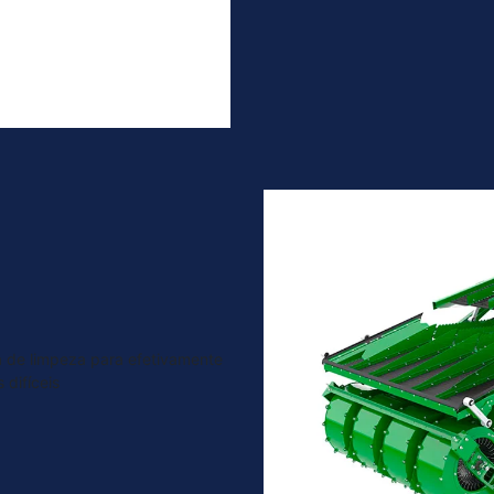
 de limpeza para efetivamente
 difíceis