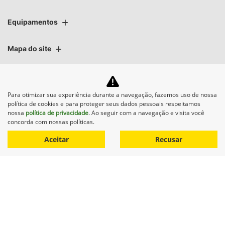
Equipamentos
Mapa do site
Política de privacidade
Para otimizar sua experiência durante a navegação, fazemos uso de nossa
política de cookies e para proteger seus dados pessoais respeitamos
MINAS VERDE MAQUINAS LTDA.
nossa
política de privacidade
. Ao seguir com a navegação e visita você
concorda com nossas políticas.
CNPJ: 02.541.934/0013-08
Aceitar
Recusar
No trânsito, enxergar o outro
salva vidas.
Desenvolvido pela DEALERSPACE ® Direitos Reservados.