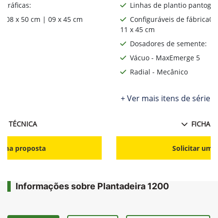
ográficas:
Linhas de plantio pantográ
ca08 x 50 cm | 09 x 45 cm
Configuráveis de fábrica06
11 x 45 cm
:
Dosadores de semente:
Vácuo - MaxEmerge 5
Radial - Mecânico
ie
+ Ver mais itens de série
HA TÉCNICA
FICHA T
r uma proposta
Solicitar uma
Informações sobre Plantadeira 1200