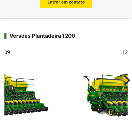
Entrar em contato
Versões Plantadeira 1200
1209
121
Ne