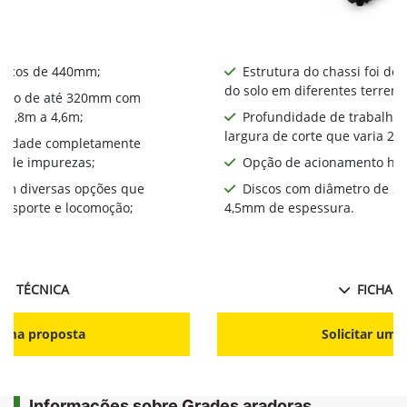
iscos de 440mm​;
Estrutura do chassi foi de
do solo em diferentes terreno
alho de até 320mm com
a 3,8m a 4,6m;
Profundidade de trabalho
largura de corte que varia 2,
bilidade completamente
a de impurezas;
Opção de acionamento hid
com diversas opções que
Discos com diâmetro de 2
ansporte e locomoção;
4,5mm de espessura.
HA TÉCNICA
FICHA T
r uma proposta
Solicitar uma
Informações sobre Grades aradoras,