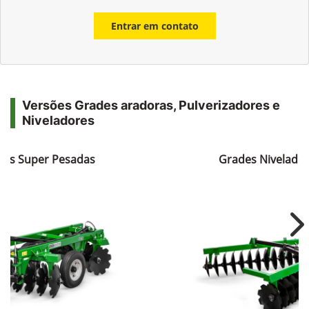
Entrar em contato
Versões Grades aradoras, Pulverizadores e
Niveladores
ras Super Pesadas
Grades Nivelador
Ne