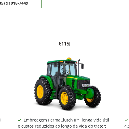
35) 91018-7449
6115J
il
Embreagem PermaClutch II™: longa vida útil
e custos reduzidos ao longo da vida do trator;
4.