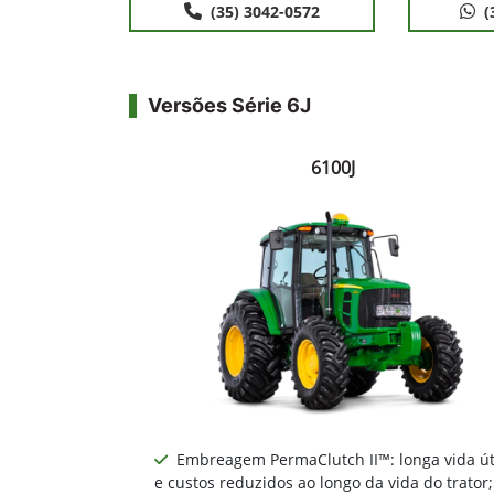
(35) 3042-0572
(
Versões Série 6J
6100J
Embreagem PermaClutch II™: longa vida út
e custos reduzidos ao longo da vida do trator;