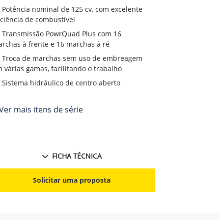
Transmiss
Potência nominal de 125 cv, com excelente
terrenos irreg
iciência de combustível
Chassi inte
Transmissão PowrQuad Plus com 16
rchas à frente e 16 marchas à ré
Opções de 
fábrica
Troca de marchas sem uso de embreagem
 várias gamas, facilitando o trabalho
Sistema hidráulico de centro aberto
Ver mais itens de série
FICHA TÉCNICA
S
Solicitar uma proposta