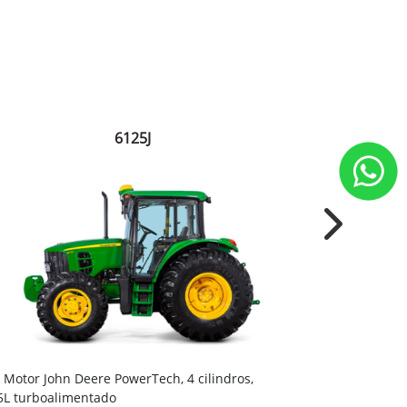
6125J
Next
Embreagem 
Motor John Deere PowerTech, 4 cilindros,
e custos reduz
5L turboalimentado