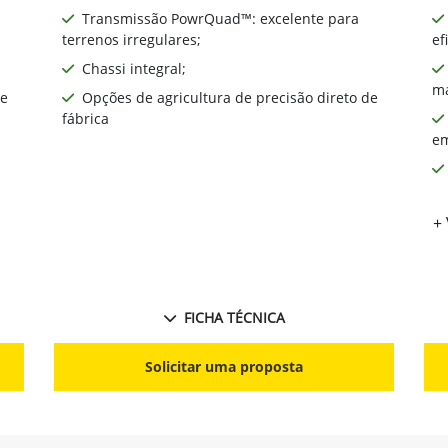
Transmissão PowrQuad™: excelente para
terrenos irregulares;
ef
Chassi integral;
ma
de
Opções de agricultura de precisão direto de
fábrica
em
+ 
FICHA TÉCNICA
Solicitar uma proposta