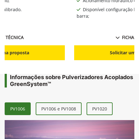
iplo;
Acionamento hidráulico da
calibrado.
Disponível configuração l
barra;
HA TÉCNICA
FICHA T
r uma proposta
Solicitar uma
Informações sobre Pulverizadores Acoplados
GreenSystem™
PV1006
PV1006 e PV1008
PV1020