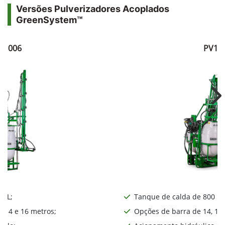
Versões Pulverizadores Acoplados
GreenSystem™
V1006
PV10
Ne
0 L;
Tanque de calda de 800 L;
, 14 e 16 metros;
Opções de barra de 14, 16,