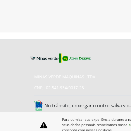
MINAS VERDE MAQUINAS LTDA.
CNPJ: 02.541.934/0017-23
No trânsito, enxergar o outro salva vid
Para otimizar sua experiência durante a n
seus dados pessoais respeitamos nossa
p
concorda com nossas políticas.