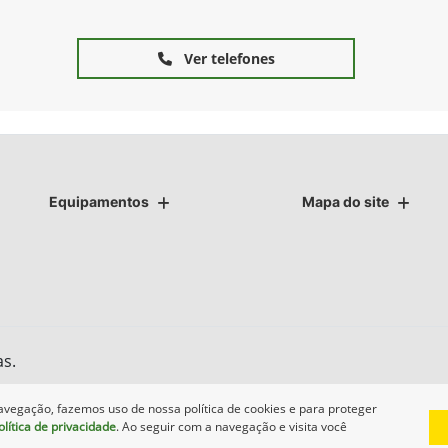
Ver telefones
Equipamentos
Mapa do site
as.
avegação, fazemos uso de nossa política de cookies e para proteger
olítica de privacidade
. Ao seguir com a navegação e visita você
Desenvolvido pela DEALERSPACE ® Direitos Reservados.