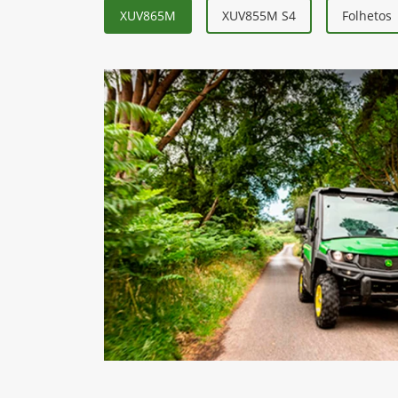
XUV865M
XUV855M S4
Folhetos