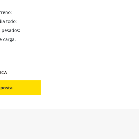
rreno;
ia todo;
 pesados;
e carga.
ICA
oposta