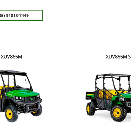
35) 91018-7449
XUV865M
XUV855M S