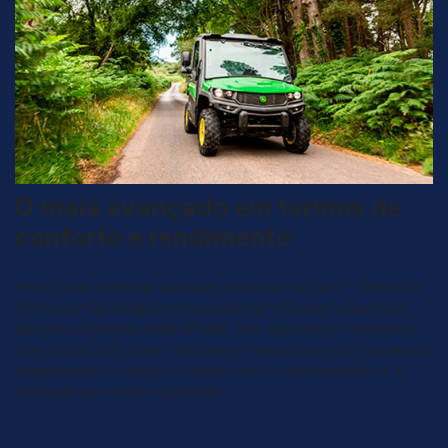
O mais avançado em termos de
conforto e rendimento
Pronto para enfrentar qualquer obstáculo os Gator™ Série XUV
Crossover são projetados para realizar trabalhos pesados e
superar os terrenos mais difíceis, com segurança e facilidade.
Com tração 4x4, maior vão livre em relação ao solo, suspensão
independente e opção de cabine com ar-condicionado. É a
liberdade de ir onde for preciso.