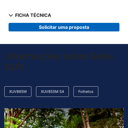
FICHA TÉCNICA
Solicitar uma proposta
Informações sobre Série
XUV
XUV865M
XUV855M S4
Folhetos