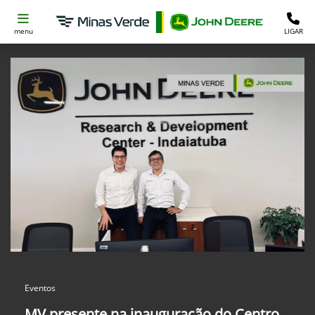
menu
LIGAR
Eventos
MV presente na inauguração do Centro