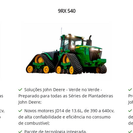
9RX 540
Soluções John Deere - Verde no Verde -
as
Preparado para todas as Séries de Plantadeiras
Pr
John Deere;
Jo
cv,
Novos motores JD14 de 13.6L, de 390 a 640cv,
o
de alta confiabilidade e eficiência no consumo
de
de combustível;
de
Pacote de tecnologia integrada,