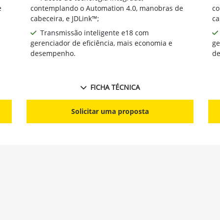
e
contemplando o Automation 4.0, manobras de
co
cabeceira, e JDLink™;
ca
Transmissão inteligente e18 com
gerenciador de eficiência, mais economia e
ge
desempenho.
d
FICHA TÉCNICA
Solicitar uma proposta