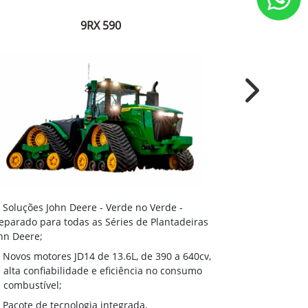
9RX 590
Next
Soluções J
Soluções John Deere - Verde no Verde -
Preparado par
eparado para todas as Séries de Plantadeiras
John Deere;
hn Deere;
Novos moto
Novos motores JD14 de 13.6L, de 390 a 640cv,
de alta confi
 alta confiabilidade e eficiência no consumo
de combustíve
 combustível;
Pacote de 
Pacote de tecnologia integrada,