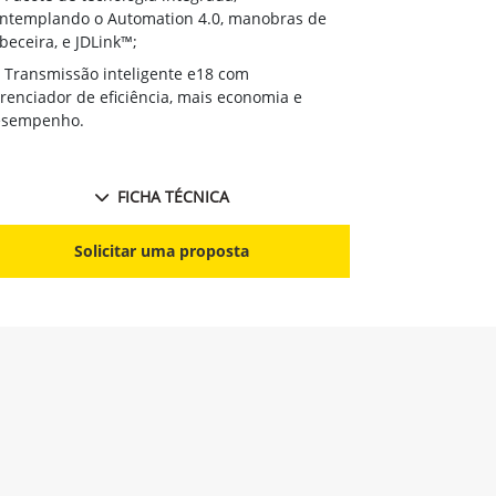
contemplando
ntemplando o Automation 4.0, manobras de
cabeceira, e J
beceira, e JDLink™;
Transmissã
Transmissão inteligente e18 com
gerenciador d
renciador de eficiência, mais economia e
desempenho.
esempenho.
FICHA TÉCNICA
S
Solicitar uma proposta