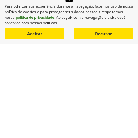
Programa
Para otimizar sua experiência durante a navegação, fazemos uso de nossa
Minas Verde recebe o programa Power
política de cookies e para proteger seus dados pessoais respeitamos
Sales
nossa
política de privacidade
. Ao seguir com a navegação e visita você
concorda com nossas políticas.
Minas Verde recebe o programa Power Sales e reforça
Aceitar
Recusar
compromisso com excelência no atendimento
‹
1
2
3
4
›
Equipamentos