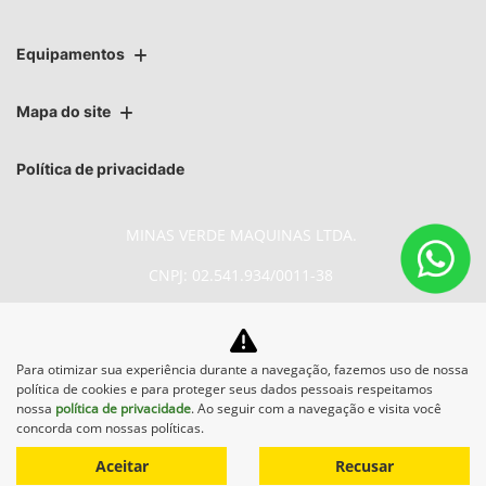
Equipamentos
Mapa do site
Política de privacidade
MINAS VERDE MAQUINAS LTDA.
CNPJ: 02.541.934/0011-38
Para otimizar sua experiência durante a navegação, fazemos uso de nossa
No trânsito, enxergar o outro
política de cookies e para proteger seus dados pessoais respeitamos
salva vidas.
nossa
política de privacidade
. Ao seguir com a navegação e visita você
concorda com nossas políticas.
Aceitar
Recusar
Desenvolvido pela DEALERSPACE ® Direitos Reservados.