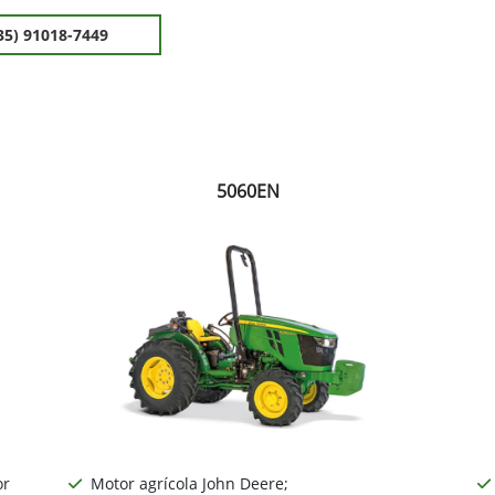
35) 91018-7449
5060EN
or
Motor agrícola John Deere;