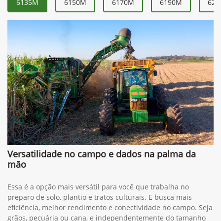
6135M
6150M
6170M
6190M
621
Versatilidade no campo e dados na palma da
mão
Essa é a opção mais versátil para você que trabalha no
preparo de solo, plantio e tratos culturais. E busca mais
eficiência, melhor rendimento e conectividade no campo. Seja
grãos, pecuária ou cana, e independentemente do tamanho