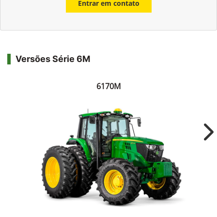
Entrar em contato
Versões Série 6M
6170M
Ne