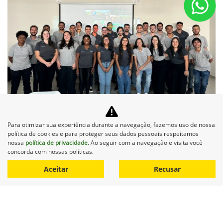
Programa
Mais uma formação coletiva de
Para otimizar sua experiência durante a navegação, fazemos uso de nossa
estagiários é concluída
política de cookies e para proteger seus dados pessoais respeitamos
nossa
política de privacidade
. Ao seguir com a navegação e visita você
Programa Formação de Estagiários Minas Verde
concorda com nossas políticas.
Aceitar
Recusar
‹
1
2
3
4
›